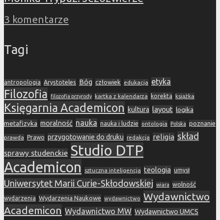
3 komentarze
Tagi
etyka
Bóg
Arystoteles
człowiek
antropologia
edukacja
Filozofia
korekta
kartka z kalendarza
książka
filozofia przyrody
Księgarnia Academicon
layout
kultura
logika
nauka
metafizyka
moralność
nauka i ludzie
poznanie
ontologia
Polska
skład
religia
przygotowanie do druku
prawda
Prawo
redakcja
Studio DTP
sprawy studenckie
Academicon
teologia
sztuczna inteligencja
umysł
Uniwersytet Marii Curie-Skłodowskiej
wolność
wiara
Wydawnictwo
Wydarzenia Naukowe
wydarzenia
wydawnictwo
Academicon
Wydawnictwo MW
Wydawnictwo UMCS