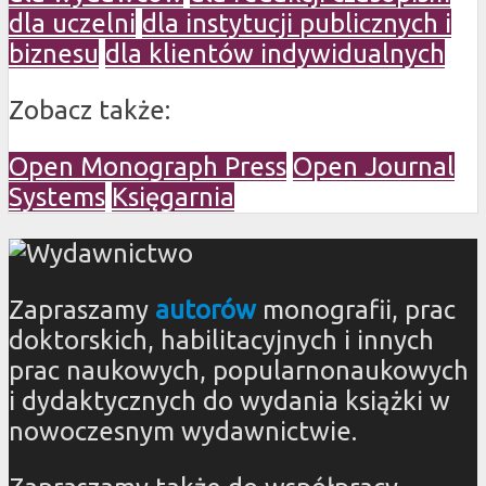
dla uczelni
dla instytucji publicznych i
biznesu
dla klientów indywidualnych
Zobacz także:
Open Monograph Press
Open Journal
Systems
Księgarnia
Zapraszamy
autorów
monografii, prac
doktorskich, habilitacyjnych i innych
prac naukowych, popularnonaukowych
i dydaktycznych do wydania książki w
nowoczesnym wydawnictwie.