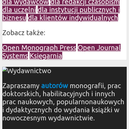
dla wydawców
dla redakcji czasopism
dla uczelni
dla instytucji publicznych i
biznesu
dla klientów indywidualnych
Zobacz także:
Open Monograph Press
Open Journal
Systems
Księgarnia
Zapraszamy
autorów
monografii, prac
doktorskich, habilitacyjnych i innych
prac naukowych, popularnonaukowych
i dydaktycznych do wydania książki w
nowoczesnym wydawnictwie.