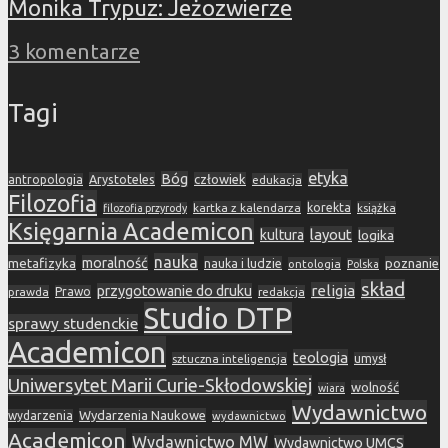
Monika Trypuz: Jeżozwierze
3 komentarze
Tagi
etyka
Bóg
Arystoteles
człowiek
antropologia
edukacja
Filozofia
korekta
kartka z kalendarza
książka
filozofia przyrody
Księgarnia Academicon
layout
kultura
logika
nauka
metafizyka
moralność
nauka i ludzie
poznanie
ontologia
Polska
skład
religia
przygotowanie do druku
prawda
Prawo
redakcja
Studio DTP
sprawy studenckie
Academicon
teologia
sztuczna inteligencja
umysł
Uniwersytet Marii Curie-Skłodowskiej
wolność
wiara
Wydawnictwo
Wydarzenia Naukowe
wydarzenia
wydawnictwo
Academicon
Wydawnictwo MW
Wydawnictwo UMCS