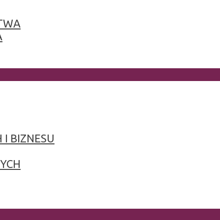
TWA
A
 I BIZNESU
NYCH