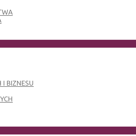
TWA
A
 I BIZNESU
NYCH