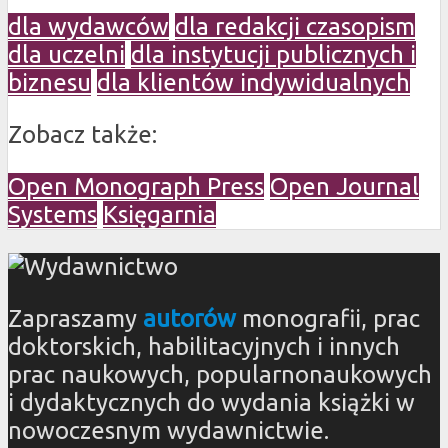
dla wydawców
dla redakcji czasopism
dla uczelni
dla instytucji publicznych i
biznesu
dla klientów indywidualnych
Zobacz także:
Open Monograph Press
Open Journal
Systems
Księgarnia
Zapraszamy
autorów
monografii, prac
doktorskich, habilitacyjnych i innych
prac naukowych, popularnonaukowych
i dydaktycznych do wydania książki w
nowoczesnym wydawnictwie.