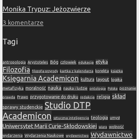
Monika Trypuz: Jeżozwierze
3 komentarze
Tagi
etyka
Bóg
Arystoteles
człowiek
antropologia
edukacja
Filozofia
korekta
kartka z kalendarza
książka
filozofia przyrody
Księgarnia Academicon
layout
kultura
logika
nauka
metafizyka
moralność
nauka i ludzie
poznanie
ontologia
Polska
skład
religia
przygotowanie do druku
prawda
Prawo
redakcja
Studio DTP
sprawy studenckie
Academicon
teologia
sztuczna inteligencja
umysł
Uniwersytet Marii Curie-Skłodowskiej
wolność
wiara
Wydawnictwo
Wydarzenia Naukowe
wydarzenia
wydawnictwo