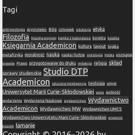
Tagi
etyka
Bóg
Arystoteles
człowiek
antropologia
edukacja
Filozofia
korekta
kartka z kalendarza
książka
filozofia przyrody
Księgarnia Academicon
layout
kultura
logika
nauka
metafizyka
moralność
nauka i ludzie
poznanie
ontologia
Polska
skład
religia
przygotowanie do druku
prawda
Prawo
redakcja
Studio DTP
sprawy studenckie
Academicon
teologia
sztuczna inteligencja
umysł
Uniwersytet Marii Curie-Skłodowskiej
wolność
wiara
Wydawnictwo
Wydarzenia Naukowe
wydarzenia
wydawnictwo
Academicon
Wydawnictwo MW
Wydawnictwo UMCS
Wydawnictwo Uniwersytetu Marii Curie-Skłodowskiej
w świecie
łamanie
książek
Copyright © 2016–2026 by