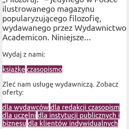
ilustrowanego magazynu
popularyzującego filozofię,
wydawanego przez Wydawnictwo
Academicon. Niniejsze...
Wydaj z nami:
książkę
czasopismo
Zleć nam usługę wydawniczą. Zobacz
oferty:
dla wydawców
dla redakcji czasopism
dla uczelni
dla instytucji publicznych i
biznesu
dla klientów indywidualnych