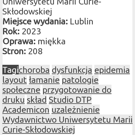
Uniwersytetu Marii Curie-
Skłodowskiej
Miejsce wydania:
Lublin
Rok:
2023
Oprawa:
miękka
Stron:
208
Tagi
choroba
dysfunkcja
epidemia
layout
łamanie
patologie
społeczne
przygotowanie do
druku
skład
Studio DTP
Academicon
uzależnienie
Wydawnictwo Uniwersytetu Marii
Curie-Skłodowskiej