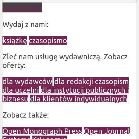
Comment
Wydaj z nami:
książkę
czasopismo
Zleć nam usługę wydawniczą. Zobacz
oferty:
dla wydawców
dla redakcji czasopism
dla uczelni
dla instytucji publicznych i
biznesu
dla klientów indywidualnych
Zobacz także:
Open Monograph Press
Open Journal