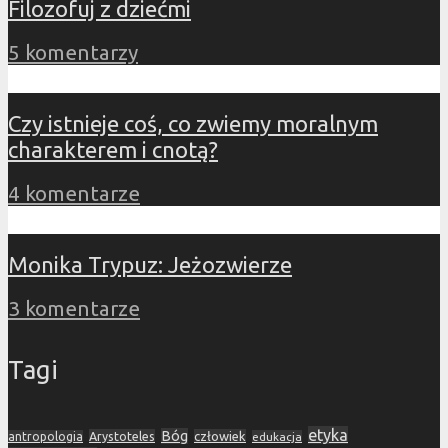
Filozofuj z dziećmi
5 komentarzy
Czy istnieje coś, co zwiemy moralnym
charakterem i cnotą?
4 komentarze
Monika Trypuz: Jeżozwierze
3 komentarze
Tagi
etyka
Bóg
Arystoteles
człowiek
antropologia
edukacja