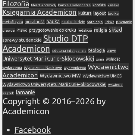
Filozofia
korekta
kartka z kalendarza
książka
filozofia przyrody
Księgarnia Academicon
layout
kultura
logika
nauka
metafizyka
moralność
nauka i ludzie
poznanie
ontologia
Polska
skład
religia
przygotowanie do druku
prawda
Prawo
redakcja
Studio DTP
sprawy studenckie
Academicon
teologia
sztuczna inteligencja
umysł
Uniwersytet Marii Curie-Skłodowskiej
wolność
wiara
Wydawnictwo
Wydarzenia Naukowe
wydarzenia
wydawnictwo
Academicon
Wydawnictwo MW
Wydawnictwo UMCS
Wydawnictwo Uniwersytetu Marii Curie-Skłodowskiej
w świecie
łamanie
książek
Copyright © 2016–2026 by
Academicon
Facebook