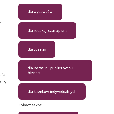
dla wydawców
y
dla redakcji czasopism
dla uczelni
dla instytucji publicznych i
biznesu
ość
mity
dla klientów indywidualnych
Zobacz także: