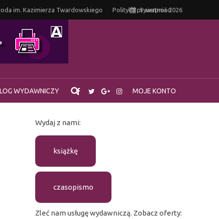
oda im. Kazimierza Twardowskiego
Polityka prywatności
5 sierpnia 2026
LOG WYDAWNICZY
MOJE KONTO
Wydaj z nami:
książkę
czasopismo
Zleć nam usługę wydawniczą. Zobacz oferty: