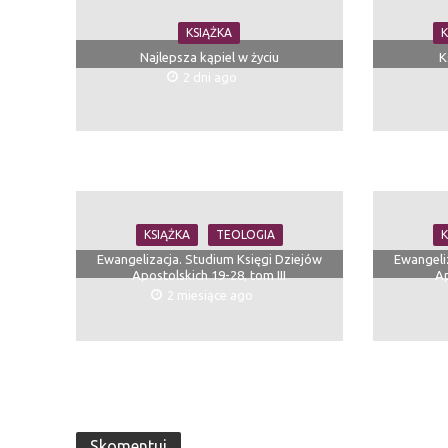
KSIĄŻKA
K
Najlepsza kąpiel w życiu
K
2 dni ago
KSIĄŻKA
TEOLOGIA
K
Ewangelizacja. Studium Księgi Dziejów
Ewangeli
Apostolskich 19-28, tom III
Ap
2 miesiące ago
Skomentuj