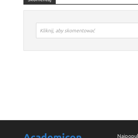
Kliknij, aby skomentować
Najpopul