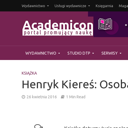
Wydawnictwo
Usługi wydawnicze
Księgarnia
Magaz
WYDAWNICTWO
STUDIO DTP
SERWISY
KSIĄŻKA
Henryk Kiereś: Osob
26 kwietnia 2016
1 Min Read