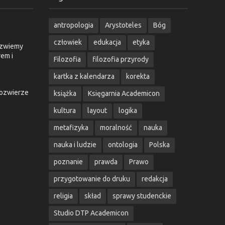
antropologia
Arystoteles
Bóg
człowiek
edukacja
etyka
o zwiemy
em i
Filozofia
filozofia przyrody
kartka z kalendarza
korekta
żozwierze
książka
Księgarnia Academicon
kultura
layout
logika
metafizyka
moralność
nauka
nauka i ludzie
ontologia
Polska
poznanie
prawda
Prawo
przygotowanie do druku
redakcja
religia
skład
sprawy studenckie
Studio DTP Academicon