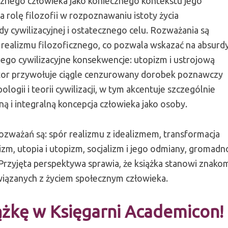
cznego człowieka jako koniecznego kontekstu jego
a rolę filozofii w rozpoznawaniu istoty życia
 cywilizacyjnej i ostatecznego celu. Rozważania są
ealizmu filozoficznego, co pozwala wskazać na absurd
jego cywilizacyjne konsekwencje: utopizm i ustrojową
tor przywołuje ciągle cenzurowany dorobek poznawczy
logii i teorii cywilizacji, w tym akcentuje szczególnie
ą i integralną koncepcja człowieka jako osoby.
ozważań są: spór realizmu z idealizmem, transformacja
, utopia i utopizm, socjalizm i jego odmiany, gromadn
. Przyjęta perspektywa sprawia, że książka stanowi znako
iązanych z życiem społecznym człowieka.
żkę w Księgarni Academicon!