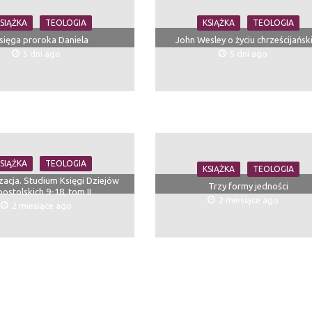
SIĄŻKA
TEOLOGIA
KSIĄŻKA
TEOLOGIA
sięga proroka Daniela
John Wesley o życiu chrześcijańs
5 dni ago
5 dni ago
SIĄŻKA
TEOLOGIA
KSIĄŻKA
TEOLOGIA
zacja. Studium Księgi Dziejów
Trzy formy jedności
ostolskich 9-18, tom II
2 miesiące ago
2 miesiące ago