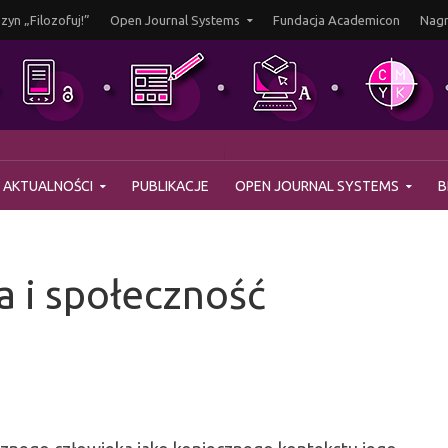
yn „Filozofuj!”
Open Journal Systems
Fundacja Academicon
Nagr
AKTUALNOŚCI
PUBLIKACJE
OPEN JOURNAL SYSTEMS
B
a i społeczność