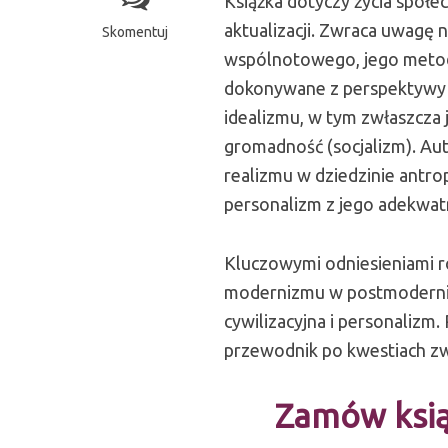
Książka dotyczy życia społe
aktualizacji. Zwraca uwagę n
Skomentuj
wspólnotowego, jego metody
dokonywane z perspektywy r
idealizmu, w tym zwłaszcza 
gromadność (socjalizm). Au
realizmu w dziedzinie antropo
personalizm z jego adekwatn
Kluczowymi odniesieniami r
modernizmu w postmodernizm
cywilizacyjna i personalizm
przewodnik po kwestiach zw
Zamów ksią