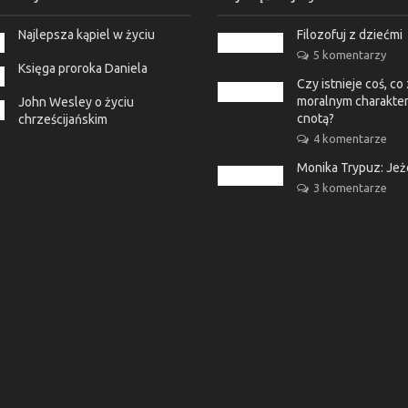
Najlepsza kąpiel w życiu
Filozofuj z dziećmi
5 komentarzy
Księga proroka Daniela
Czy istnieje coś, c
moralnym charakter
John Wesley o życiu
cnotą?
chrześcijańskim
4 komentarze
Monika Trypuz: Je
3 komentarze