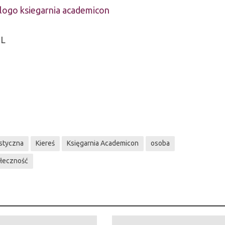
UL
istyczna
Kiereś
Księgarnia Academicon
osoba
łeczność