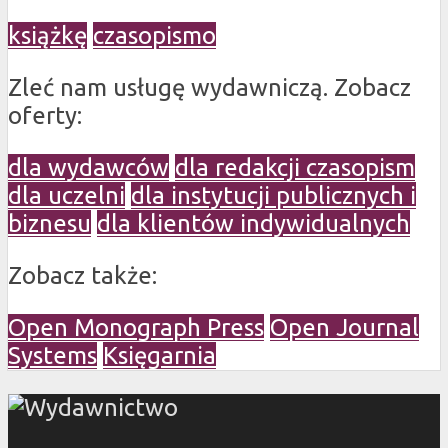
książkę
czasopismo
Zleć nam usługę wydawniczą. Zobacz
oferty:
dla wydawców
dla redakcji czasopism
dla uczelni
dla instytucji publicznych i
biznesu
dla klientów indywidualnych
Zobacz także:
Open Monograph Press
Open Journal
Systems
Księgarnia