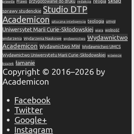
skład
religia
przygotowanie do druku
prawda
Prawo
redakcja
Studio DTP
sprawy studenckie
Academicon
teologia
sztuczna inteligencja
umysł
Uniwersytet Marii Curie-Skłodowskiej
wolność
wiara
Wydawnictwo
Wydarzenia Naukowe
wydarzenia
wydawnictwo
Academicon
Wydawnictwo MW
Wydawnictwo UMCS
Wydawnictwo Uniwersytetu Marii Curie-Skłodowskiej
w świecie
łamanie
książek
Copyright © 2016–2026 by
Academicon
Facebook
Twitter
Google+
Instagram