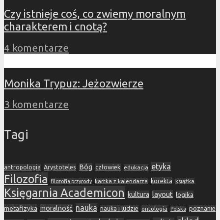
Czy istnieje coś, co zwiemy moralnym
charakterem i cnotą?
4 komentarze
Monika Trypuz: Jeżozwierze
3 komentarze
Tagi
etyka
Bóg
Arystoteles
człowiek
antropologia
edukacja
Filozofia
korekta
kartka z kalendarza
książka
filozofia przyrody
Księgarnia Academicon
layout
kultura
logika
nauka
metafizyka
moralność
nauka i ludzie
poznanie
ontologia
Polska