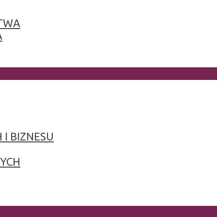
TWA
A
 I BIZNESU
NYCH