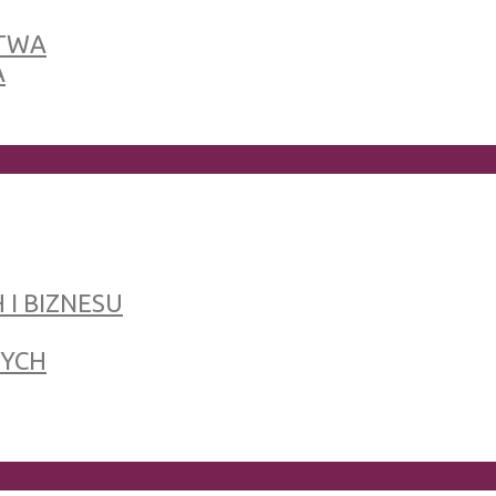
TWA
A
 I BIZNESU
NYCH