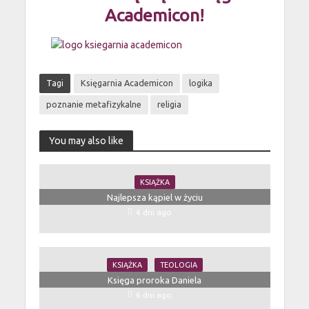
Academicon!
Tagi
Księgarnia Academicon
logika
poznanie metafizykalne
religia
You may also like
KSIĄŻKA
Najlepsza kąpiel w życiu
4 dni ago
KSIĄŻKA
TEOLOGIA
Księga proroka Daniela
6 dni ago