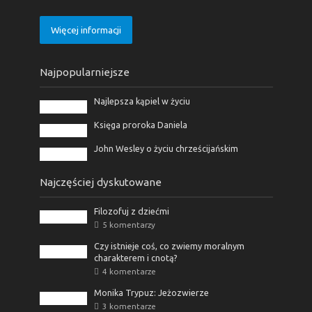
Więcej informacji
Najpopularniejsze
Najlepsza kąpiel w życiu
Księga proroka Daniela
John Wesley o życiu chrześcijańskim
Najczęściej dyskutowane
Filozofuj z dziećmi
5 komentarzy
Czy istnieje coś, co zwiemy moralnym
charakterem i cnotą?
4 komentarze
Monika Trypuz: Jeżozwierze
3 komentarze