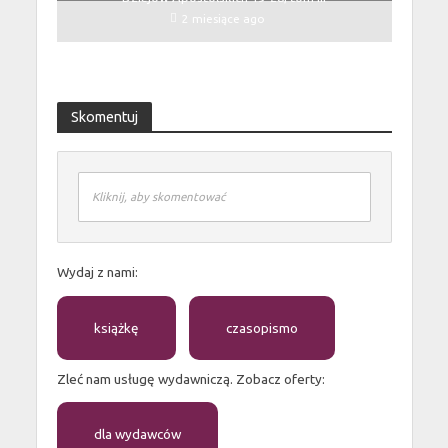
2 miesiące ago
Skomentuj
Kliknij, aby skomentować
Wydaj z nami:
książkę
czasopismo
Zleć nam usługę wydawniczą. Zobacz oferty:
dla wydawców