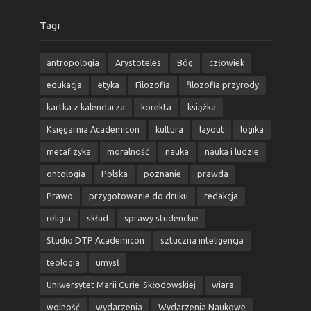
Tagi
antropologia
Arystoteles
Bóg
człowiek
edukacja
etyka
Filozofia
filozofia przyrody
kartka z kalendarza
korekta
książka
Księgarnia Academicon
kultura
layout
logika
metafizyka
moralność
nauka
nauka i ludzie
ontologia
Polska
poznanie
prawda
Prawo
przygotowanie do druku
redakcja
religia
skład
sprawy studenckie
Studio DTP Academicon
sztuczna inteligencja
teologia
umysł
Uniwersytet Marii Curie-Skłodowskiej
wiara
wolność
wydarzenia
Wydarzenia Naukowe