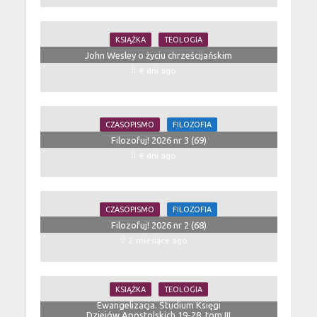
KSIĄŻKA
TEOLOGIA
John Wesley o życiu chrześcijańskim
6 dni ago
CZASOPISMO
FILOZOFIA
Filozofuj! 2026 nr 3 (69)
6 dni ago
CZASOPISMO
FILOZOFIA
Filozofuj! 2026 nr 2 (68)
2 miesiące ago
KSIĄŻKA
TEOLOGIA
Ewangelizacja. Studium Księgi
Dziejów Apostolskich 19-28, tom III