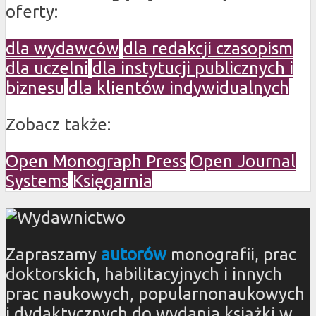
oferty:
dla wydawców
dla redakcji czasopism
dla uczelni
dla instytucji publicznych i
biznesu
dla klientów indywidualnych
Zobacz także:
Open Monograph Press
Open Journal
Systems
Księgarnia
Zapraszamy
autorów
monografii, prac
doktorskich, habilitacyjnych i innych
prac naukowych, popularnonaukowych
i dydaktycznych do wydania książki w