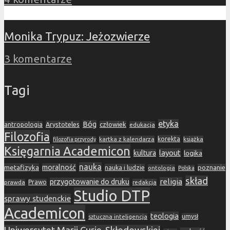
Monika Trypuz: Jeżozwierze
3 komentarze
Tagi
etyka
Bóg
Arystoteles
człowiek
antropologia
edukacja
Filozofia
korekta
kartka z kalendarza
książka
filozofia przyrody
Księgarnia Academicon
layout
kultura
logika
nauka
metafizyka
moralność
nauka i ludzie
poznanie
ontologia
Polska
skład
religia
przygotowanie do druku
prawda
Prawo
redakcja
Studio DTP
sprawy studenckie
Academicon
teologia
sztuczna inteligencja
umysł