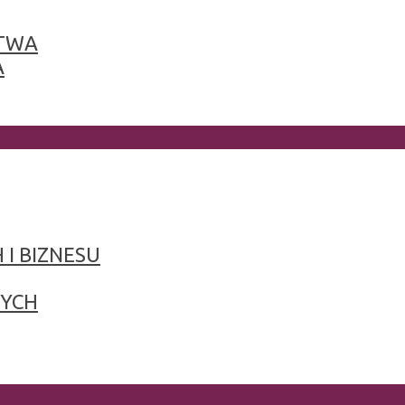
TWA
A
 I BIZNESU
NYCH