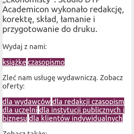
Academicon wykonało redakcję,
korektę, skład, łamanie i
przygotowanie do druku.
Wydaj z nami:
książkę
czasopismo
Zleć nam usługę wydawniczą. Zobacz
oferty:
dla wydawców
dla redakcji czasopism
dla uczelni
dla instytucji publicznych i
biznesu
dla klientów indywidualnych
Zobacz także: