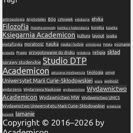
etyka
Bóg
Arystoteles
człowiek
antropologia
edukacja
Filozofia
korekta
kartka z kalendarza
książka
filozofia przyrody
Księgarnia Academicon
layout
kultura
logika
nauka
metafizyka
moralność
nauka i ludzie
poznanie
ontologia
Polska
skład
religia
przygotowanie do druku
prawda
Prawo
redakcja
Studio DTP
sprawy studenckie
Academicon
teologia
sztuczna inteligencja
umysł
Uniwersytet Marii Curie-Skłodowskiej
wolność
wiara
Wydawnictwo
Wydarzenia Naukowe
wydarzenia
wydawnictwo
Academicon
Wydawnictwo MW
Wydawnictwo UMCS
Wydawnictwo Uniwersytetu Marii Curie-Skłodowskiej
w świecie
łamanie
książek
Copyright © 2016–2026 by
Academicon