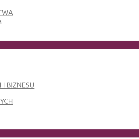
TWA
A
 I BIZNESU
NYCH