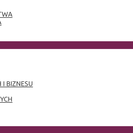
TWA
A
 I BIZNESU
NYCH