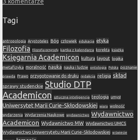
3 komentarze
Tagi
etyka
Bóg
Arystoteles
człowiek
antropologia
edukacja
Filozofia
korekta
kartka z kalendarza
książka
filozofia przyrody
Księgarnia Academicon
layout
kultura
logika
nauka
metafizyka
moralność
nauka i ludzie
poznanie
ontologia
Polska
skład
religia
przygotowanie do druku
prawda
Prawo
redakcja
Studio DTP
sprawy studenckie
Academicon
teologia
sztuczna inteligencja
umysł
Uniwersytet Marii Curie-Skłodowskiej
wolność
wiara
Wydawnictwo
Wydarzenia Naukowe
wydarzenia
wydawnictwo
Academicon
Wydawnictwo MW
Wydawnictwo UMCS
Wydawnictwo Uniwersytetu Marii Curie-Skłodowskiej
w świecie