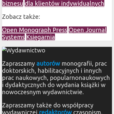
biznesu
dla klientów indywidualnych
Zobacz także:
Open Monograph Press
Open Journal
Systems
Księgarnia
Zapraszamy
autorów
monografii, prac
doktorskich, habilitacyjnych i innych
prac naukowych, popularnonaukowych
i dydaktycznych do wydania książki w
nowoczesnym wydawnictwie.
Zapraszamy także do współpracy
wydawniczej
redaktorów
czasopism,