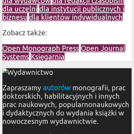
dla wydawców
dla redakcji czasopism
dla uczelni
dla instytucji publicznych i
biznesu
dla klientów indywidualnych
Zobacz także:
Open Monograph Press
Open Journal
Systems
Księgarnia
Zapraszamy
autorów
monografii, prac
doktorskich, habilitacyjnych i innych
prac naukowych, popularnonaukowych
i dydaktycznych do wydania książki w
nowoczesnym wydawnictwie.