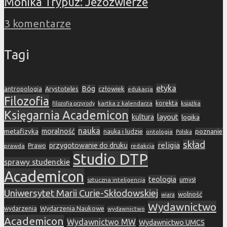
Monika Trypuz: Jeżozwierze
3 komentarze
Tagi
etyka
Bóg
Arystoteles
człowiek
antropologia
edukacja
Filozofia
korekta
kartka z kalendarza
książka
filozofia przyrody
Księgarnia Academicon
layout
kultura
logika
nauka
metafizyka
moralność
nauka i ludzie
poznanie
ontologia
Polska
skład
religia
przygotowanie do druku
prawda
Prawo
redakcja
Studio DTP
sprawy studenckie
Academicon
teologia
sztuczna inteligencja
umysł
Uniwersytet Marii Curie-Skłodowskiej
wolność
wiara
Wydawnictwo
Wydarzenia Naukowe
wydarzenia
wydawnictwo
Academicon
Wydawnictwo MW
Wydawnictwo UMCS