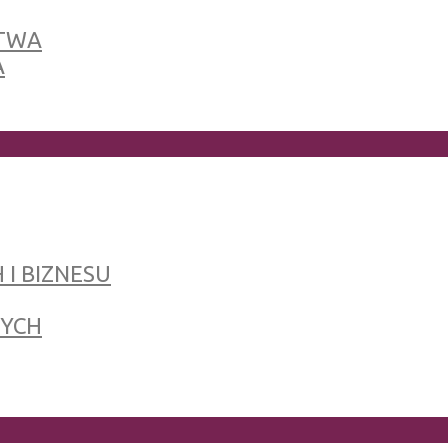
TWA
A
 I BIZNESU
NYCH