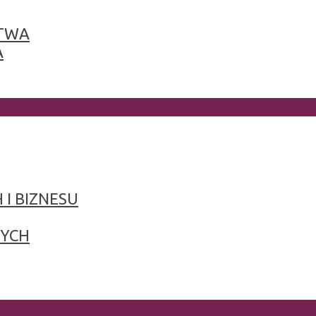
TWA
A
 I BIZNESU
NYCH