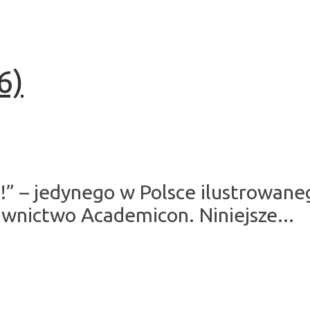
6)
uj!” – jedynego w Polsce ilustrowa
wnictwo Academicon. Niniejsze...