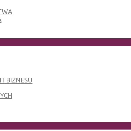
TWA
A
 I BIZNESU
NYCH