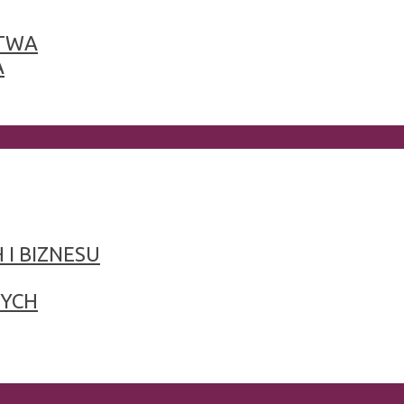
TWA
A
 I BIZNESU
NYCH