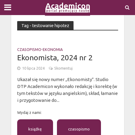
Tag - testowanie hipotez
CZASOPISMO
•
EKONOMIA
Ekonomista, 2024 nr 2
10 lipca 2024
Skomentuj
Ukazał się nowy numer „Ekonomisty”. Studio
DTP Academicon wykonało redakcję i korektę (w
tym tekstów w języku angielskim), skład, łamanie
i przygotowanie do...
Wydaj z nami:
książkę
czasopismo