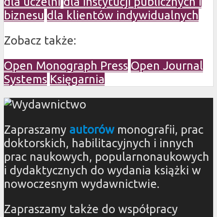
dla uczelni
dla instytucji publicznych i
biznesu
dla klientów indywidualnych
Zobacz także:
Open Monograph Press
Open Journal
Systems
Księgarnia
Zapraszamy
autorów
monografii, prac
doktorskich, habilitacyjnych i innych
prac naukowych, popularnonaukowych
i dydaktycznych do wydania książki w
nowoczesnym wydawnictwie.
Zapraszamy także do współpracy