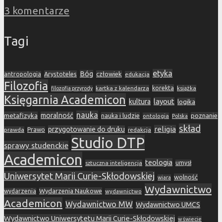
3 komentarze
Tagi
etyka
Bóg
Arystoteles
człowiek
antropologia
edukacja
Filozofia
korekta
kartka z kalendarza
książka
filozofia przyrody
Księgarnia Academicon
layout
kultura
logika
nauka
metafizyka
moralność
nauka i ludzie
poznanie
ontologia
Polska
skład
religia
przygotowanie do druku
prawda
Prawo
redakcja
Studio DTP
sprawy studenckie
Academicon
teologia
sztuczna inteligencja
umysł
Uniwersytet Marii Curie-Skłodowskiej
wolność
wiara
Wydawnictwo
Wydarzenia Naukowe
wydarzenia
wydawnictwo
Academicon
Wydawnictwo MW
Wydawnictwo UMCS
Wydawnictwo Uniwersytetu Marii Curie-Skłodowskiej
w świecie