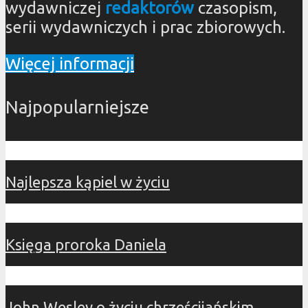
wydawniczej
redaktorów
czasopism,
serii wydawniczych i prac zbiorowych.
Więcej informacji
Najpopularniejsze
Najlepsza kąpiel w życiu
Księga proroka Daniela
John Wesley o życiu chrześcijańskim