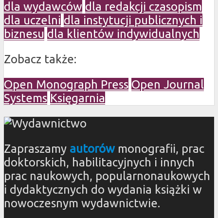
dla wydawców
dla redakcji czasopism
dla uczelni
dla instytucji publicznych i
biznesu
dla klientów indywidualnych
Zobacz także:
Open Monograph Press
Open Journal
Systems
Księgarnia
Zapraszamy
autorów
monografii, prac
doktorskich, habilitacyjnych i innych
prac naukowych, popularnonaukowych
i dydaktycznych do wydania książki w
nowoczesnym wydawnictwie.