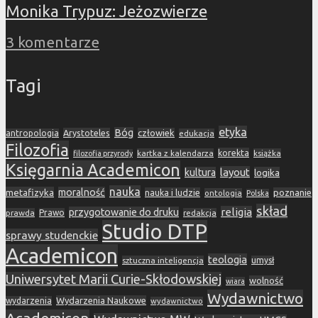
Monika Trypuz: Jeżozwierze
3 komentarze
Tagi
etyka
Bóg
Arystoteles
człowiek
antropologia
edukacja
Filozofia
korekta
kartka z kalendarza
książka
filozofia przyrody
Księgarnia Academicon
layout
kultura
logika
nauka
metafizyka
moralność
nauka i ludzie
poznanie
ontologia
Polska
skład
religia
przygotowanie do druku
prawda
Prawo
redakcja
Studio DTP
sprawy studenckie
Academicon
teologia
sztuczna inteligencja
umysł
Uniwersytet Marii Curie-Skłodowskiej
wolność
wiara
Wydawnictwo
Wydarzenia Naukowe
wydarzenia
wydawnictwo