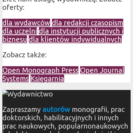
oferty:
dla wydawców
dla redakcji czasopism
dla uczelni
dla instytucji publicznych i
biznesu
dla klientów indywidualnych
Zobacz także:
Open Monograph Press
Open Journal
Systems
Księgarnia
Zapraszamy
autorów
monografii, prac
doktorskich, habilitacyjnych i innych
prac naukowych, popularnonaukowych