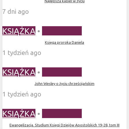
Najlepsza kąpiel w życiu
7 dni ago
KSIĄŻKA
•
TEOLOGIA
Księga proroka Daniela
1 tydzień ago
KSIĄŻKA
•
TEOLOGIA
John Wesley o życiu chrześcijańskim
1 tydzień ago
KSIĄŻKA
•
TEOLOGIA
Ewangelizacja. Studium Księgi Dziejów Apostolskich 19-28, tom III