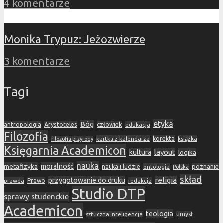
4 komentarze
Monika Trypuz: Jeżozwierze
3 komentarze
Tagi
etyka
Bóg
Arystoteles
człowiek
antropologia
edukacja
Filozofia
korekta
kartka z kalendarza
książka
filozofia przyrody
Księgarnia Academicon
layout
kultura
logika
nauka
metafizyka
moralność
nauka i ludzie
poznanie
ontologia
Polska
skład
religia
przygotowanie do druku
prawda
Prawo
redakcja
Studio DTP
sprawy studenckie
Academicon
teologia
sztuczna inteligencja
umysł