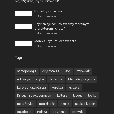
Najczęściej dyskutowane
Filozofuj z dziećmi
5 komentarzy
Czy istnieje coś, co zwiemy moralnym
charakterem i cnotą?
4 komentarze
Monika Trypuz: Jeżozwierze
3 komentarze
Tagi
antropologia
Arystoteles
Bóg
człowiek
edukacja
etyka
Filozofia
filozofia przyrody
kartka z kalendarza
korekta
książka
Księgarnia Academicon
kultura
layout
logika
metafizyka
moralność
nauka
nauka i ludzie
ontologia
Polska
poznanie
prawda