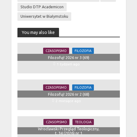
Studio DTP Academicon
Uniwersytet w Białymstoku
You may also like
CZASOPISMO
FILOZOFIA
Filozofuj! 2026 nr 3 (69)
1 tydzień ago
CZASOPISMO
FILOZOFIA
Filozofuj! 2026 nr 2 (68)
2 miesiące ago
CZASOPISMO
TEOLOGIA
Wrocławski Przegląd Teologiczny,
t. 34 (2026) nr 1