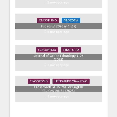
2 miesiące ago
CZASOPISMO
FILOZOFIA
Filozofuj! 2026 nr 1 (67)
3 miesiące ago
CZASOPISMO
ETNOLOGIA
Journal of Urban Ethnology, t. 23
(2025)
6 miesięcy ago
CZASOPISMO
LITERATUROZNAWSTWO
Crossroads. A Journal of English
Studies, no. 51 (2025)
6 miesięcy ago