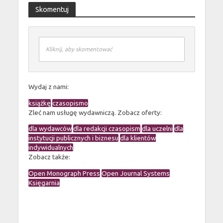
Skomentuj
Kliknij, aby skomentować
Wydaj z nami:
książkę
czasopismo
Zleć nam usługę wydawniczą. Zobacz oferty:
dla wydawców
dla redakcji czasopism
dla uczelni
dla
instytucji publicznych i biznesu
dla klientów
indywidualnych
Zobacz także:
Open Monograph Press
Open Journal Systems
Księgarnia