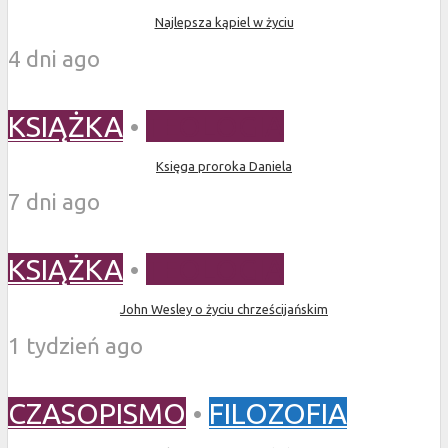
Najlepsza kąpiel w życiu
4 dni ago
KSIĄŻKA
•
TEOLOGIA
Księga proroka Daniela
7 dni ago
KSIĄŻKA
•
TEOLOGIA
John Wesley o życiu chrześcijańskim
1 tydzień ago
CZASOPISMO
•
FILOZOFIA