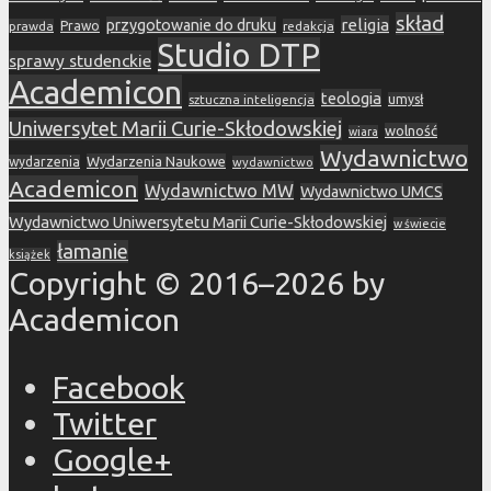
skład
religia
przygotowanie do druku
prawda
Prawo
redakcja
Studio DTP
sprawy studenckie
Academicon
teologia
sztuczna inteligencja
umysł
Uniwersytet Marii Curie-Skłodowskiej
wolność
wiara
Wydawnictwo
Wydarzenia Naukowe
wydarzenia
wydawnictwo
Academicon
Wydawnictwo MW
Wydawnictwo UMCS
Wydawnictwo Uniwersytetu Marii Curie-Skłodowskiej
w świecie
łamanie
książek
Copyright © 2016–2026 by
Academicon
Facebook
Twitter
Google+