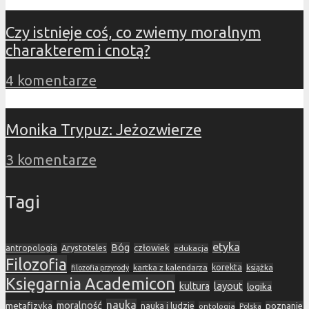
Czy istnieje coś, co zwiemy moralnym
charakterem i cnotą?
4 komentarze
Monika Trypuz: Jeżozwierze
3 komentarze
Tagi
etyka
Bóg
Arystoteles
człowiek
antropologia
edukacja
Filozofia
korekta
kartka z kalendarza
książka
filozofia przyrody
Księgarnia Academicon
layout
kultura
logika
nauka
metafizyka
moralność
nauka i ludzie
poznanie
ontologia
Polska