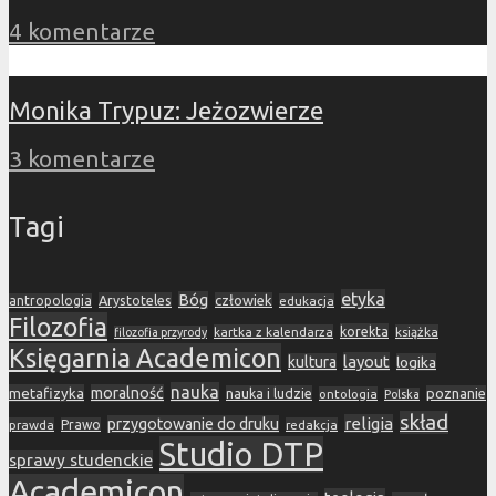
4 komentarze
Monika Trypuz: Jeżozwierze
3 komentarze
Tagi
etyka
Bóg
Arystoteles
człowiek
antropologia
edukacja
Filozofia
korekta
kartka z kalendarza
książka
filozofia przyrody
Księgarnia Academicon
layout
kultura
logika
nauka
metafizyka
moralność
nauka i ludzie
poznanie
ontologia
Polska
skład
religia
przygotowanie do druku
prawda
Prawo
redakcja
Studio DTP
sprawy studenckie
Academicon