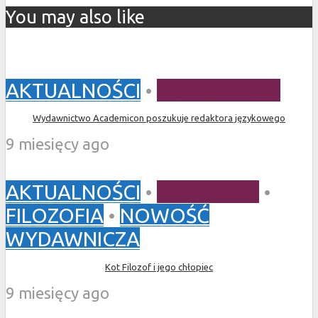
You may also like
AKTUALNOŚCI
•
OGŁOSZENIA
Wydawnictwo Academicon poszukuje redaktora językowego
9 miesięcy ago
AKTUALNOŚCI
•
EDUKACJA
•
FILOZOFIA
•
NOWOŚĆ
WYDAWNICZA
Kot Filozof i jego chłopiec
9 miesięcy ago