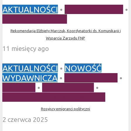
AKTUALNOŚCI
•
BEZ KATEGORII
•
REKOMENDACJE
Rekomendacja Elżbiety Marczuk, Koordynatorki ds. Komunikacji i
Wsparcia Zarządu FNP
11 miesięcy ago
AKTUALNOŚCI
•
NOWOŚĆ
WYDAWNICZA
•
OPEN ACCESS
•
RAPORT
•
SOCJOLOGIA
•
STUDIO DTP ACADEMICON
Rosyjscy emigranci polityczni
2 czerwca 2025