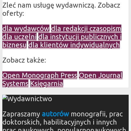
Zleć nam usługę wydawniczą. Zobacz
oferty:
dla wydawców
dla redakcji czasopism
dla uczelni
dla instytucji publicznych i
biznesu
dla klientów indywidualnych
Zobacz także:
Open Monograph Press
Open Journal
Systems
Księgarnia
Zapraszamy
autorów
monografii, prac
doktorskich, habilitacyjnych i innych
prac naukowych, popularnonaukowych