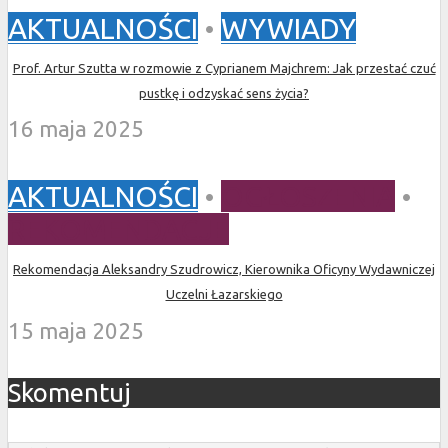
AKTUALNOŚCI
•
WYWIADY
Prof. Artur Szutta w rozmowie z Cyprianem Majchrem: Jak przestać czuć
pustkę i odzyskać sens życia?
16 maja 2025
AKTUALNOŚCI
•
OGŁOSZENIA
•
REKOMENDACJE
Rekomendacja Aleksandry Szudrowicz, Kierownika Oficyny Wydawniczej
Uczelni Łazarskiego
15 maja 2025
Skomentuj