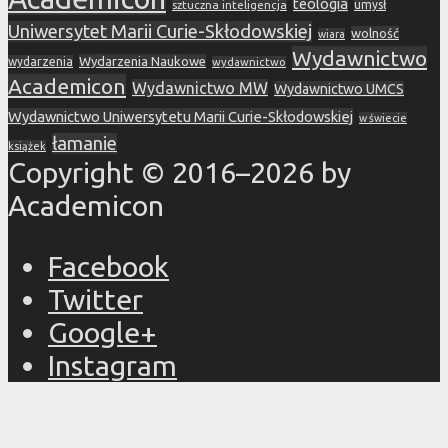
teologia
sztuczna inteligencja
umysł
Uniwersytet Marii Curie-Skłodowskiej
wolność
wiara
Wydawnictwo
Wydarzenia Naukowe
wydarzenia
wydawnictwo
Academicon
Wydawnictwo MW
Wydawnictwo UMCS
Wydawnictwo Uniwersytetu Marii Curie-Skłodowskiej
w świecie
łamanie
książek
Copyright © 2016–2026 by
Academicon
Facebook
Twitter
Google+
Instagram