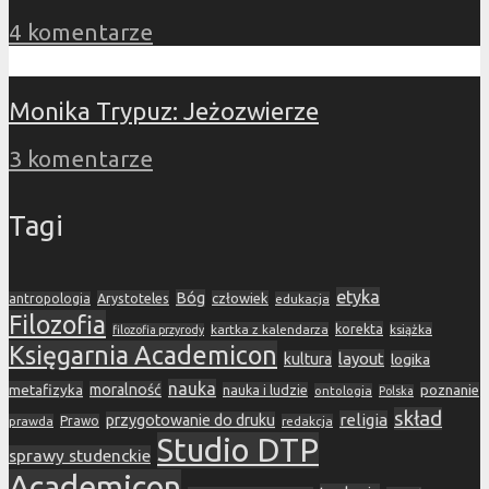
4 komentarze
Monika Trypuz: Jeżozwierze
3 komentarze
Tagi
etyka
Bóg
Arystoteles
człowiek
antropologia
edukacja
Filozofia
korekta
kartka z kalendarza
książka
filozofia przyrody
Księgarnia Academicon
layout
kultura
logika
nauka
metafizyka
moralność
nauka i ludzie
poznanie
ontologia
Polska
skład
religia
przygotowanie do druku
prawda
Prawo
redakcja
Studio DTP
sprawy studenckie
Academicon