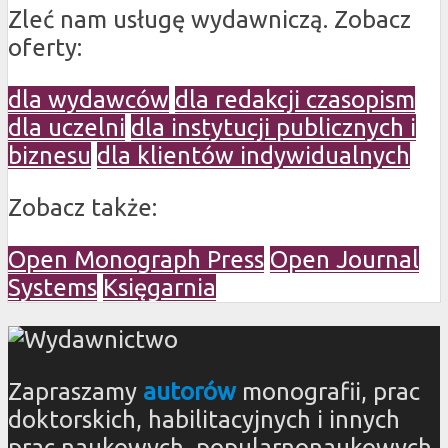
Zleć nam usługę wydawniczą. Zobacz
oferty:
dla wydawców
dla redakcji czasopism
dla uczelni
dla instytucji publicznych i
biznesu
dla klientów indywidualnych
Zobacz także:
Open Monograph Press
Open Journal
Systems
Księgarnia
Zapraszamy
autorów
monografii, prac
doktorskich, habilitacyjnych i innych
prac naukowych, popularnonaukowych