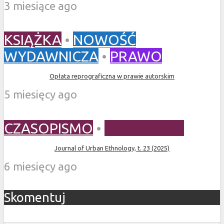
3 miesiące ago
KSIĄŻKA
•
NOWOŚĆ
WYDAWNICZA
•
PRAWO
Opłata reprograficzna w prawie autorskim
5 miesięcy ago
CZASOPISMO
•
ETNOLOGIA
Journal of Urban Ethnology, t. 23 (2025)
6 miesięcy ago
Skomentuj