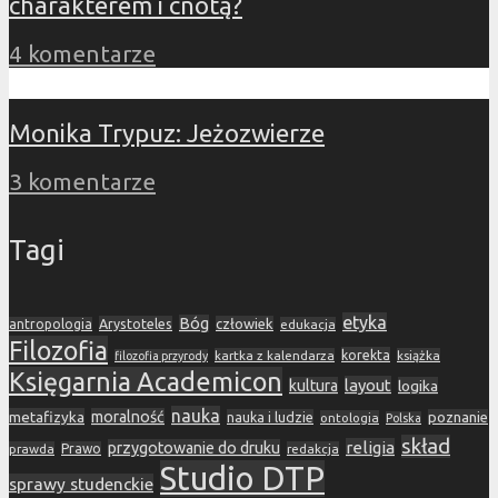
charakterem i cnotą?
4 komentarze
Monika Trypuz: Jeżozwierze
3 komentarze
Tagi
etyka
Bóg
Arystoteles
człowiek
antropologia
edukacja
Filozofia
korekta
kartka z kalendarza
książka
filozofia przyrody
Księgarnia Academicon
layout
kultura
logika
nauka
metafizyka
moralność
nauka i ludzie
poznanie
ontologia
Polska
skład
religia
przygotowanie do druku
prawda
Prawo
redakcja
Studio DTP
sprawy studenckie