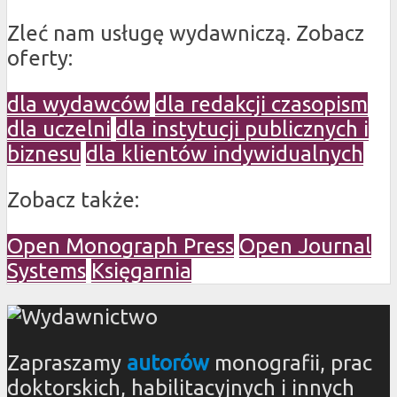
Zleć nam usługę wydawniczą. Zobacz
oferty:
dla wydawców
dla redakcji czasopism
dla uczelni
dla instytucji publicznych i
biznesu
dla klientów indywidualnych
Zobacz także:
Open Monograph Press
Open Journal
Systems
Księgarnia
Zapraszamy
autorów
monografii, prac
doktorskich, habilitacyjnych i innych