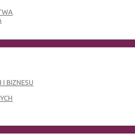
TWA
A
 I BIZNESU
NYCH