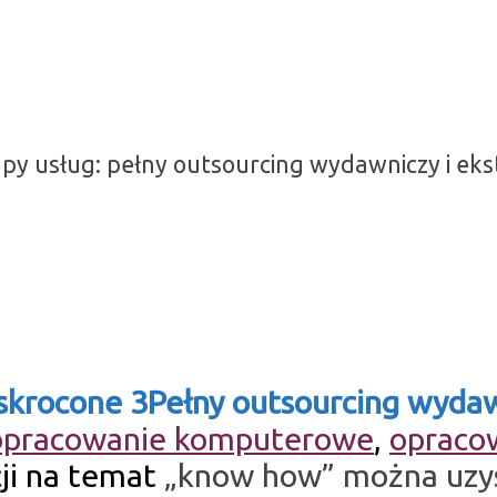
y usług: pełny outsourcing wydawniczy i ekst
Pełny outsourcing wyda
opracowanie komputerowe
,
opracow
cji na temat
„know how” można uzys