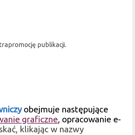
rapromocję publikacji.
wniczy
obejmuje następujące
anie graficzne
, opracowanie e-
kać, klikając w nazwy