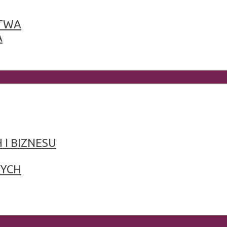
TWA
A
 I BIZNESU
NYCH