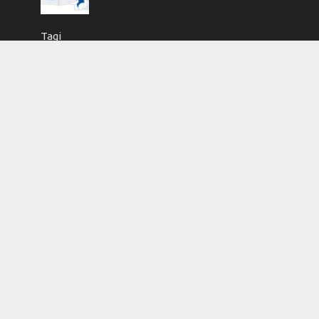
Tagi
antropologia
Arystoteles
Bóg
człowiek
edukacja
etyka
Filozofia
filozofia przyrody
kartka z kalendarza
korekta
książka
Księgarnia Academicon
kultura
layout
logika
metafizyka
moralność
nauka
nauka i ludzie
ontologia
Polska
poznanie
prawda
Prawo
przygotowanie do druku
redakcja
religia
skład
sprawy studenckie
Studio DTP Academicon
sztuczna inteligencja
teologia
umysł
Uniwersytet Marii Curie-Skłodowskiej
wiara