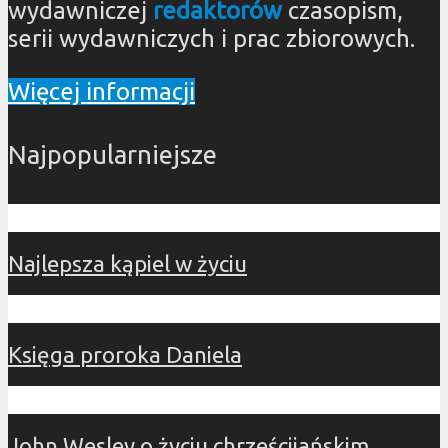
wydawniczej
redaktorów
czasopism,
serii wydawniczych i prac zbiorowych.
Więcej informacji
Najpopularniejsze
Najlepsza kąpiel w życiu
Księga proroka Daniela
John Wesley o życiu chrześcijańskim