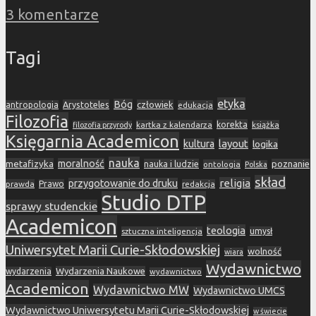
3 komentarze
Tagi
etyka
Bóg
Arystoteles
człowiek
antropologia
edukacja
Filozofia
korekta
kartka z kalendarza
książka
filozofia przyrody
Księgarnia Academicon
layout
kultura
logika
nauka
metafizyka
moralność
nauka i ludzie
poznanie
ontologia
Polska
skład
religia
przygotowanie do druku
prawda
Prawo
redakcja
Studio DTP
sprawy studenckie
Academicon
teologia
sztuczna inteligencja
umysł
Uniwersytet Marii Curie-Skłodowskiej
wolność
wiara
Wydawnictwo
Wydarzenia Naukowe
wydarzenia
wydawnictwo
Academicon
Wydawnictwo MW
Wydawnictwo UMCS
Wydawnictwo Uniwersytetu Marii Curie-Skłodowskiej
w świecie