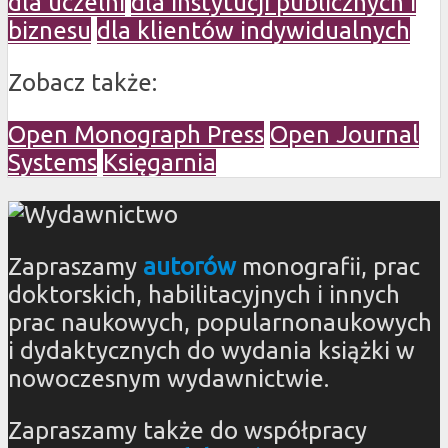
dla uczelni
dla instytucji publicznych i
biznesu
dla klientów indywidualnych
Zobacz także:
Open Monograph Press
Open Journal
Systems
Księgarnia
Zapraszamy
autorów
monografii, prac
doktorskich, habilitacyjnych i innych
prac naukowych, popularnonaukowych
i dydaktycznych do wydania książki w
nowoczesnym wydawnictwie.
Zapraszamy także do współpracy