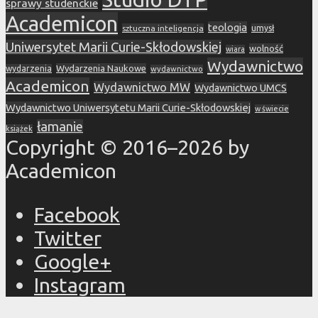
sprawy studenckie
Academicon
teologia
sztuczna inteligencja
umysł
Uniwersytet Marii Curie-Skłodowskiej
wolność
wiara
Wydawnictwo
Wydarzenia Naukowe
wydarzenia
wydawnictwo
Academicon
Wydawnictwo MW
Wydawnictwo UMCS
Wydawnictwo Uniwersytetu Marii Curie-Skłodowskiej
w świecie
łamanie
książek
Copyright © 2016–2026 by
Academicon
Facebook
Twitter
Google+
Instagram