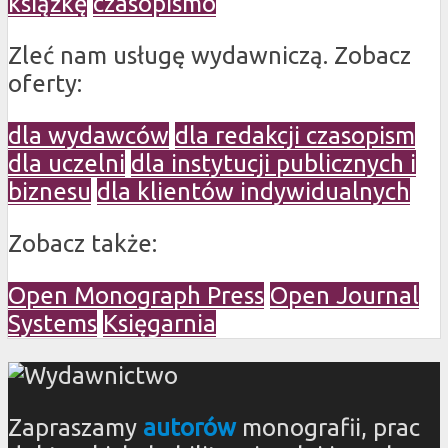
książkę
czasopismo
Zleć nam usługę wydawniczą. Zobacz
oferty:
dla wydawców
dla redakcji czasopism
dla uczelni
dla instytucji publicznych i
biznesu
dla klientów indywidualnych
Zobacz także:
Open Monograph Press
Open Journal
Systems
Księgarnia
Zapraszamy
autorów
monografii, prac