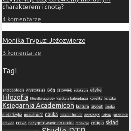
charakterem i cnotą?
4 komentarze
Monika Trypuz: Jeżozwierze
3 komentarze
Tagi
etyka
Bóg
Arystoteles
człowiek
antropologia
edukacja
Filozofia
korekta
kartka z kalendarza
książka
filozofia przyrody
Księgarnia Academicon
layout
kultura
logika
nauka
metafizyka
moralność
nauka i ludzie
poznanie
ontologia
Polska
skład
religia
przygotowanie do druku
prawda
Prawo
redakcja
Studio DTP