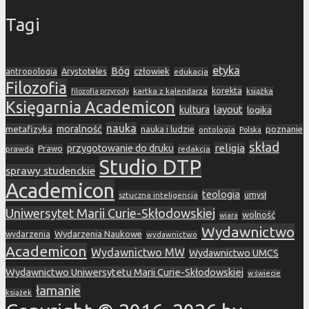
Tagi
etyka
Bóg
Arystoteles
człowiek
antropologia
edukacja
Filozofia
korekta
kartka z kalendarza
książka
filozofia przyrody
Księgarnia Academicon
layout
kultura
logika
nauka
metafizyka
moralność
nauka i ludzie
poznanie
ontologia
Polska
skład
religia
przygotowanie do druku
prawda
Prawo
redakcja
Studio DTP
sprawy studenckie
Academicon
teologia
sztuczna inteligencja
umysł
Uniwersytet Marii Curie-Skłodowskiej
wolność
wiara
Wydawnictwo
Wydarzenia Naukowe
wydarzenia
wydawnictwo
Academicon
Wydawnictwo MW
Wydawnictwo UMCS
Wydawnictwo Uniwersytetu Marii Curie-Skłodowskiej
w świecie
łamanie
książek