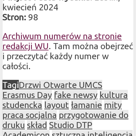
kwiecień 2024
Stron:
98
Archiwum numerów na stronie
redakcji WU
. Tam można obejrzeć
i przeczytać każdy numer w
całości.
Tagi
Drzwi Otwarte UMCS
Erasmus Day
fake newsy
kultura
studencka
layout
łamanie
mity
praca socjalna
przygotowanie do
druku
skład
Studio DTP
Academicon
sztuczna inteligencja