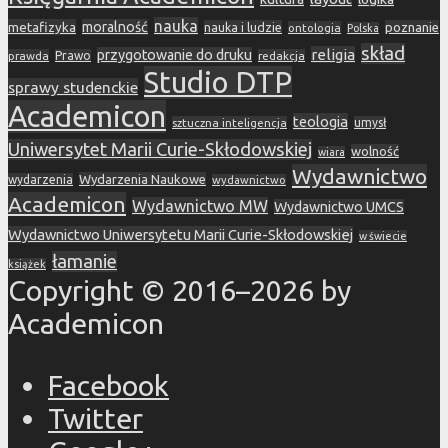
nauka
metafizyka
moralność
nauka i ludzie
poznanie
ontologia
Polska
skład
religia
przygotowanie do druku
prawda
Prawo
redakcja
Studio DTP
sprawy studenckie
Academicon
teologia
sztuczna inteligencja
umysł
Uniwersytet Marii Curie-Skłodowskiej
wolność
wiara
Wydawnictwo
Wydarzenia Naukowe
wydarzenia
wydawnictwo
Academicon
Wydawnictwo MW
Wydawnictwo UMCS
Wydawnictwo Uniwersytetu Marii Curie-Skłodowskiej
w świecie
łamanie
książek
Copyright © 2016–2026 by
Academicon
Facebook
Twitter