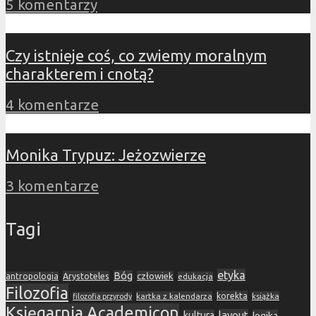
5 komentarzy
Czy istnieje coś, co zwiemy moralnym
charakterem i cnotą?
4 komentarze
Monika Trypuz: Jeżozwierze
3 komentarze
Tagi
etyka
Bóg
Arystoteles
człowiek
antropologia
edukacja
Filozofia
korekta
kartka z kalendarza
książka
filozofia przyrody
Księgarnia Academicon
layout
kultura
logika