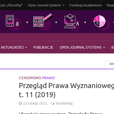
yn „Filozofuj!”
Open Journal Systems
Fundacja Academicon
Nagr
AKTUALNOŚCI
PUBLIKACJE
OPEN JOURNAL SYSTEMS
B
SE
CZASOPISMO
PRAWO
•
Przegląd Prawa Wyznanioweg
t. 11 (2019)
22 lutego 2022
Skomentuj