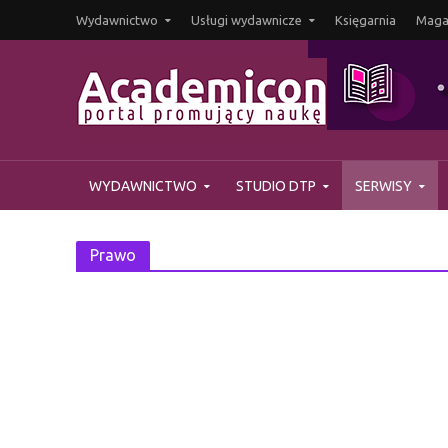
Wydawnictwo
Usługi wydawnicze
Księgarnia
Magaz
WYDAWNICTWO
STUDIO DTP
SERWISY
Prawo