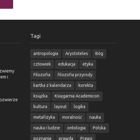
Tagi
antropologia
Arystoteles
Bóg
człowiek
edukacja
etyka
o zwiemy
Filozofia
filozofia przyrody
em i
kartka z kalendarza
korekta
książka
Księgarnia Academicon
żozwierze
kultura
layout
logika
metafizyka
moralność
nauka
nauka i ludzie
ontologia
Polska
poznanie
prawda
Prawo