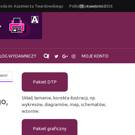
oda im. Kazimierza Twardowskiego
Polityka prywatności
4 sierpnia 2026
LOG WYDAWNICZY
MOJE KONTO
RWISY
Pakiet DTP
Skład, łamanie, korekta ilustracji, np.
o,
wykresów, diagramów, map, schematów,
wzorów.
Pakiet graficzny