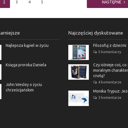
2
3
4
5
NASTĘPNE
arniejsze
Najczęściej dyskutowane
Najlepsza kąpiel w życiu
Filozofuj z dziećmi
5 komentarzy
Księga proroka Daniela
Czy istnieje coś, c
moralnym charakter
cnotą?
4 komentarze
John Wesley o życiu
chrześcijańskim
Monika Trypuz: Je
3 komentarze