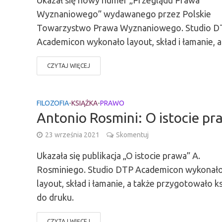
Ukazał się nowy numer „Przeglądu Prawa
Wyznaniowego” wydawanego przez Polskie
Towarzystwo Prawa Wyznaniowego. Studio D
Academicon wykonało layout, skład i łamanie, a.
CZYTAJ WIĘCEJ
FILOZOFIA
KSIĄŻKA
PRAWO
•
•
Antonio Rosmini: O istocie p
23 września 2021
Skomentuj
Ukazała się publikacja „O istocie prawa” A.
Rosminiego. Studio DTP Academicon wykonał
layout, skład i łamanie, a także przygotowało k
do druku.
CZYTAJ WIĘCEJ