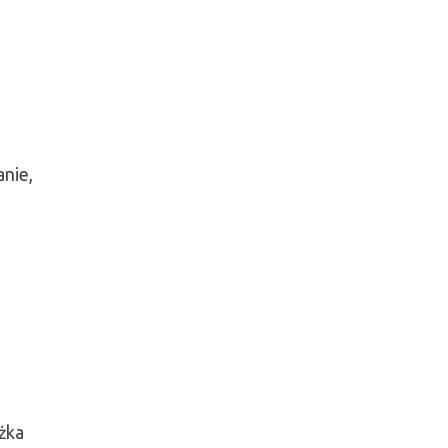
anie,
żka