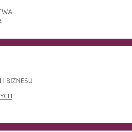
TWA
A
 I BIZNESU
NYCH