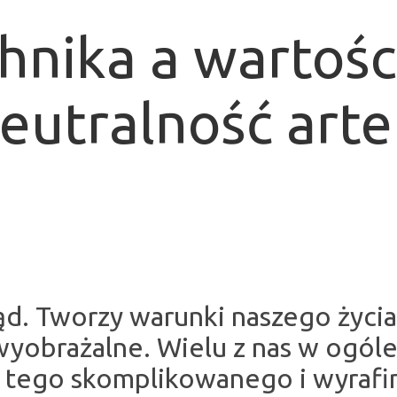
chnika a wartośc
neutralność art
ząd. Tworzy warunki naszego życi
ewyobrażalne. Wielu z nas w ogóle
a tego skomplikowanego i wyraf