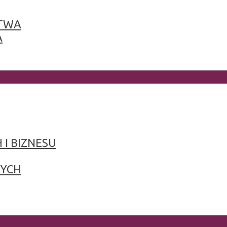
TWA
A
 I BIZNESU
NYCH