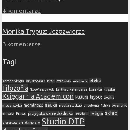
4 komentarze
Monika Trypuz: Jeżozwierze
3 komentarze
Tagi
etyka
Bóg
Arystoteles
człowiek
antropologia
edukacja
Filozofia
korekta
kartka z kalendarza
książka
filozofia przyrody
Księgarnia Academicon
layout
kultura
logika
nauka
metafizyka
moralność
nauka i ludzie
poznanie
ontologia
Polska
skład
religia
przygotowanie do druku
prawda
Prawo
redakcja
Studio DTP
sprawy studenckie