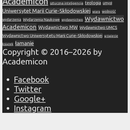
Academicon
teologia
sztuczna inteligencja
umysł
Uniwersytet Marii Curie-Skłodowskiej
wolność
wiara
Wydawnictwo
Wydarzenia Naukowe
wydarzenia
wydawnictwo
Academicon
Wydawnictwo MW
Wydawnictwo UMCS
Wydawnictwo Uniwersytetu Marii Curie-Skłodowskiej
w świecie
łamanie
książek
Copyright © 2016–2026 by
Academicon
Facebook
Twitter
Google+
Instagram