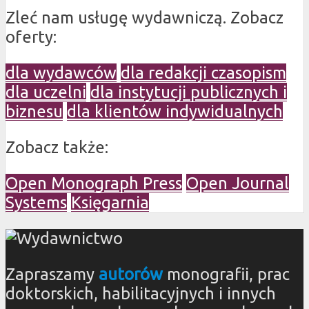
Zleć nam usługę wydawniczą. Zobacz
oferty:
dla wydawców
dla redakcji czasopism
dla uczelni
dla instytucji publicznych i
biznesu
dla klientów indywidualnych
Zobacz także:
Open Monograph Press
Open Journal
Systems
Księgarnia
Zapraszamy
autorów
monografii, prac
doktorskich, habilitacyjnych i innych