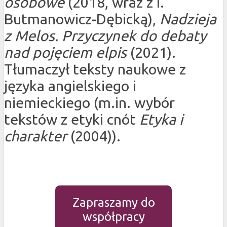
osobowe
(2018, wraz z I.
Butmanowicz-Dębicką),
Nadzieja
z Melos. Przyczynek do debaty
nad pojęciem elpis
(2021).
Tłumaczył teksty naukowe z
języka angielskiego i
niemieckiego (m.in. wybór
tekstów z etyki cnót
Etyka i
charakter
(2004)).
Zapraszamy do
współpracy