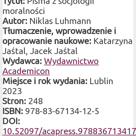
Tytuł:
Pisma z socjologii
moralności
Autor:
Niklas Luhmann
Tłumaczenie, wprowadzenie i
opracowanie naukowe:
Katarzyna
Jaśtal, Jacek Jaśtal
Wydawca:
Wydawnictwo
Academicon
Miejsce i rok wydania:
Lublin
2023
Stron:
248
ISBN:
978-83-67134-12-5
DOI:
10.52097/acapress.97883671341