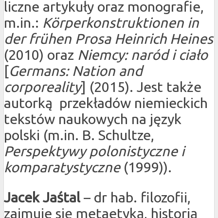
liczne artykuły oraz monografie,
m.in.:
Körperkonstruktionen in
der frühen Prosa Heinrich Heines
(2010) oraz
Niemcy: naród i ciało
[
Germans: Nation and
corporeality
] (2015). Jest także
autorką przekładów niemieckich
tekstów naukowych na język
polski (m.in. B. Schultze,
Perspektywy polonistyczne i
komparatystyczne
(1999)).
Jacek Jaśtal
– dr hab. filozofii,
zajmuje się metaetyką, historią