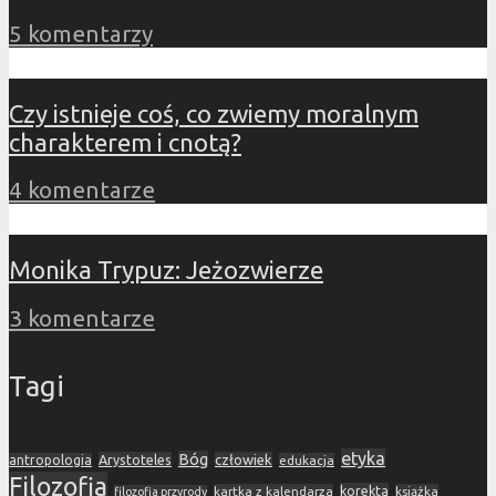
5 komentarzy
Czy istnieje coś, co zwiemy moralnym
charakterem i cnotą?
4 komentarze
Monika Trypuz: Jeżozwierze
3 komentarze
Tagi
etyka
Bóg
Arystoteles
człowiek
antropologia
edukacja
Filozofia
korekta
kartka z kalendarza
książka
filozofia przyrody