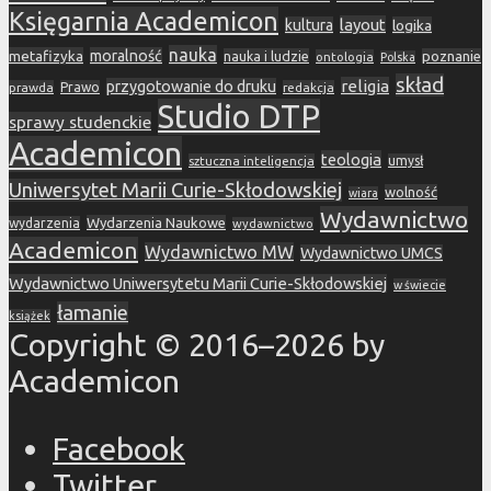
Księgarnia Academicon
layout
kultura
logika
nauka
metafizyka
moralność
nauka i ludzie
poznanie
ontologia
Polska
skład
religia
przygotowanie do druku
prawda
Prawo
redakcja
Studio DTP
sprawy studenckie
Academicon
teologia
sztuczna inteligencja
umysł
Uniwersytet Marii Curie-Skłodowskiej
wolność
wiara
Wydawnictwo
Wydarzenia Naukowe
wydarzenia
wydawnictwo
Academicon
Wydawnictwo MW
Wydawnictwo UMCS
Wydawnictwo Uniwersytetu Marii Curie-Skłodowskiej
w świecie
łamanie
książek
Copyright © 2016–2026 by
Academicon
Facebook
Twitter