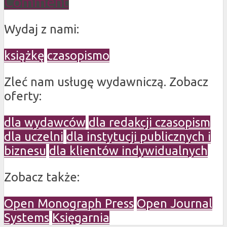
Comment
Wydaj z nami:
książkę
czasopismo
Zleć nam usługę wydawniczą. Zobacz
oferty:
dla wydawców
dla redakcji czasopism
dla uczelni
dla instytucji publicznych i
biznesu
dla klientów indywidualnych
Zobacz także:
Open Monograph Press
Open Journal
Systems
Księgarnia