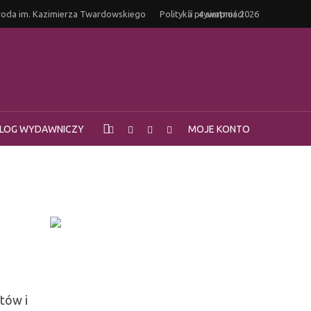
oda im. Kazimierza Twardowskiego
Polityka prywatności
4 sierpnia 2026
LOG WYDAWNICZY
MOJE KONTO
tów i