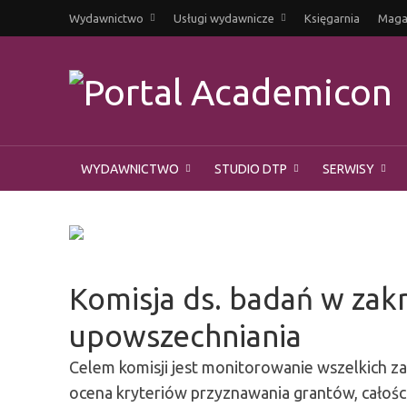
Wydawnictwo
Usługi wydawnicze
Księgarnia
Magaz
WYDAWNICTWO
STUDIO DTP
SERWISY
Komisja ds. badań w zakres
upowszechniania
Celem komisji jest monitorowanie wszelkich z
ocena kryteriów przyznawania grantów, całoś