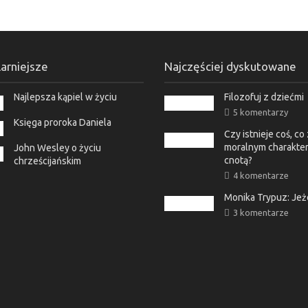
arniejsze
Najczęściej dyskutowane
Najlepsza kąpiel w życiu
Filozofuj z dziećmi
5 komentarzy
Księga proroka Daniela
Czy istnieje coś, c
moralnym charakter
John Wesley o życiu
cnotą?
chrześcijańskim
4 komentarze
Monika Trypuz: Je
3 komentarze