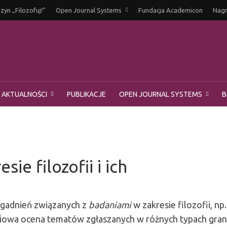
yn „Filozofuj!”
Open Journal Systems
Fundacja Academicon
Nagr
AKTUALNOŚCI
PUBLIKACJE
OPEN JOURNAL SYSTEMS
B
ie filozofii i ich
agadnień związanych z
badaniami
w zakresie filozofii, np.
ciowa ocena tematów zgłaszanych w różnych typach gran