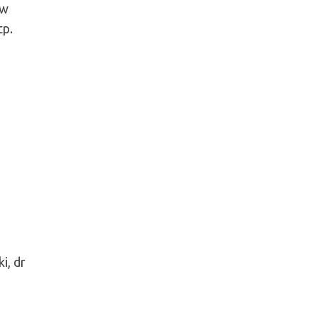
 w
tp.
i, dr