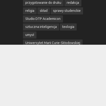
przygotowanie do druku
redakcja
religia
skład
sprawy studenckie
Studio DTP Academicon
sztuczna inteligencja
teologia
umysł
Uniwersytet Marii Curie-Skłodowskiej
wiara
wolność
wydarzenia
Wydarzenia Naukowe
wydawnictwo
Wydawnictwo Academicon
Wydawnictwo MW
Wydawnictwo UMCS
Wydawnictwo Uniwersytetu Marii Curie-
Skłodowskiej
w świecie książek
łamanie