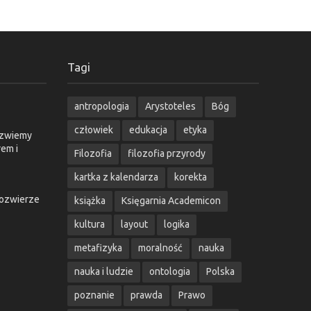
Tagi
antropologia
Arystoteles
Bóg
człowiek
edukacja
etyka
o zwiemy
em i
Filozofia
filozofia przyrody
kartka z kalendarza
korekta
żozwierze
książka
Księgarnia Academicon
kultura
layout
logika
metafizyka
moralność
nauka
nauka i ludzie
ontologia
Polska
poznanie
prawda
Prawo