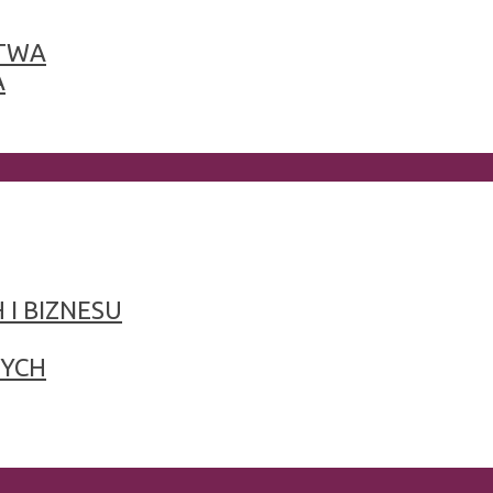
TWA
A
 I BIZNESU
NYCH