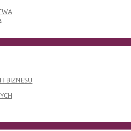
TWA
A
 I BIZNESU
NYCH